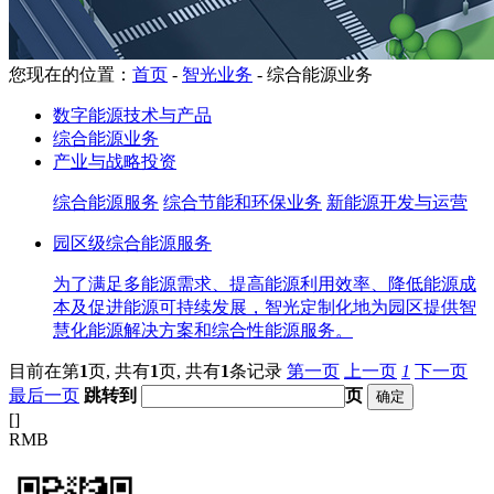
您现在的位置：
首页
-
智光业务
-
综合能源业务
数字能源技术与产品
综合能源业务
产业与战略投资
综合能源服务
综合节能和环保业务
新能源开发与运营
园区级综合能源服务
为了满足多能源需求、提高能源利用效率、降低能源成
本及促进能源可持续发展，智光定制化地为园区提供智
慧化能源解决方案和综合性能源服务。
目前在第
1
页,
共有
1
页,
共有
1
条记录
第一页
上一页
1
下一页
最后一页
跳转到
页
[
]
RMB