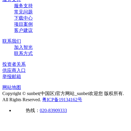
服务支持
常见问题
下载中心
项目案例
客户建议
联系我们
加入智光
联系方式
投资者关系
供应商入口
举报邮箱
网站地图
Copyright © sunbet(中国区)官方网站_sunbet欢迎您 版权所有.
All Rights Reserved.
粤ICP备19134162号
热线：
020-83909333