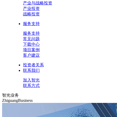
产业与战略投资
产业投资
战略投资
服务支持
服务支持
常见问题
下载中心
项目案例
客户建议
投资者关系
联系我们
加入智光
联系方式
智光业务
ZhiguangBusiness